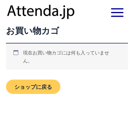
内
Main
容
Menu
を
お買い物カゴ
ス
キ
ッ
プ
現在お買い物カゴには何も入っていませ
ん。
ショップに戻る